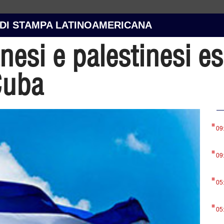
 DI STAMPA LATINOAMERICANA
anesi e palestinesi 
Cuba
.
09
.
09
.
05
.
05