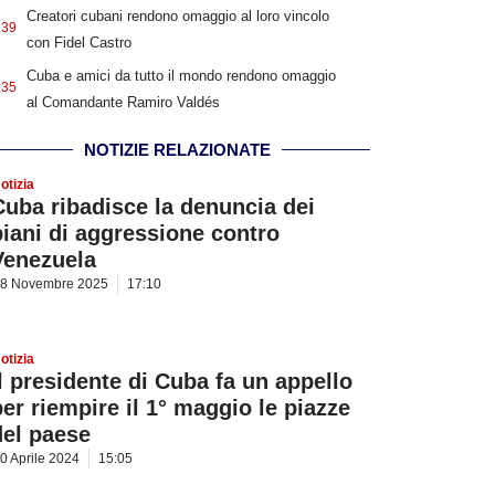
Creatori cubani rendono omaggio al loro vincolo
:39
con Fidel Castro
Cuba e amici da tutto il mondo rendono omaggio
:35
al Comandante Ramiro Valdés
NOTIZIE RELAZIONATE
otizia
Cuba ribadisce la denuncia dei
piani di aggressione contro
Venezuela
8 Novembre 2025
17:10
otizia
Il presidente di Cuba fa un appello
per riempire il 1° maggio le piazze
del paese
0 Aprile 2024
15:05