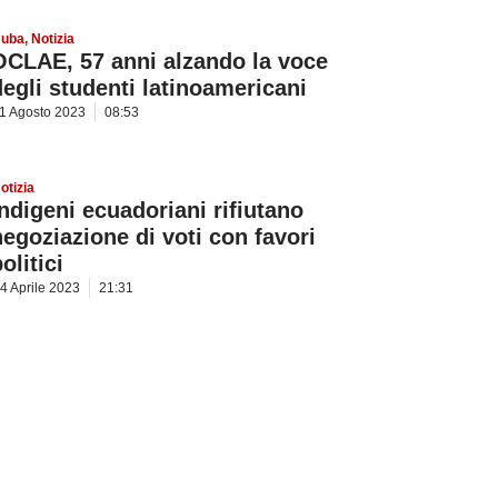
uba
,
Notizia
OCLAE, 57 anni alzando la voce
degli studenti latinoamericani
1 Agosto 2023
08:53
otizia
Indigeni ecuadoriani rifiutano
negoziazione di voti con favori
olitici
4 Aprile 2023
21:31