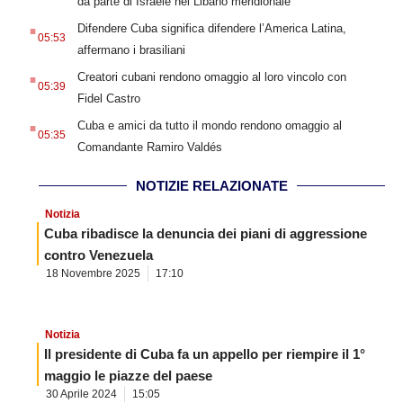
da parte di Israele nel Libano meridionale
.
Difendere Cuba significa difendere l’America Latina,
05:53
affermano i brasiliani
.
Creatori cubani rendono omaggio al loro vincolo con
05:39
Fidel Castro
.
Cuba e amici da tutto il mondo rendono omaggio al
05:35
Comandante Ramiro Valdés
NOTIZIE RELAZIONATE
Notizia
Cuba ribadisce la denuncia dei piani di aggressione
contro Venezuela
18 Novembre 2025
17:10
Notizia
Il presidente di Cuba fa un appello per riempire il 1°
maggio le piazze del paese
30 Aprile 2024
15:05