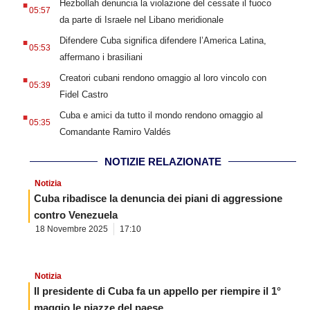
Hezbollah denuncia la violazione del cessate il fuoco
05:57
da parte di Israele nel Libano meridionale
.
Difendere Cuba significa difendere l’America Latina,
05:53
affermano i brasiliani
.
Creatori cubani rendono omaggio al loro vincolo con
05:39
Fidel Castro
.
Cuba e amici da tutto il mondo rendono omaggio al
05:35
Comandante Ramiro Valdés
NOTIZIE RELAZIONATE
Notizia
Cuba ribadisce la denuncia dei piani di aggressione
contro Venezuela
18 Novembre 2025
17:10
Notizia
Il presidente di Cuba fa un appello per riempire il 1°
maggio le piazze del paese