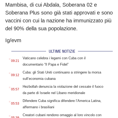
Mambisa, di cui Abdala, Soberana 02 e
Soberana Plus sono già stati approvati e sono
vaccini con cui la nazione ha immunizzato più
del 90% della sua popolazione.
Ig/evm
ULTIME NOTIZIE
.
Vaticano celebra i legami con Cuba con il
09:21
documentario “Il Papa e Fidel”
.
Cuba: gli Stati Uniti continuano a stringere la morsa
09:12
sull’economia cubana
.
Hezbollah denuncia la violazione del cessate il fuoco
05:57
da parte di Israele nel Libano meridionale
.
Difendere Cuba significa difendere l’America Latina,
05:53
affermano i brasiliani
.
Creatori cubani rendono omaggio al loro vincolo con
05:39