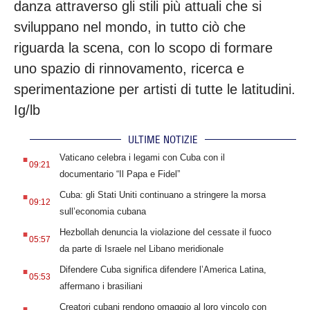
danza attraverso gli stili più attuali che si 
sviluppano nel mondo, in tutto ciò che 
riguarda la scena, con lo scopo di formare 
uno spazio di rinnovamento, ricerca e 
sperimentazione per artisti di tutte le latitudini. 
Ig/lb
ULTIME NOTIZIE
.
Vaticano celebra i legami con Cuba con il
09:21
documentario “Il Papa e Fidel”
.
Cuba: gli Stati Uniti continuano a stringere la morsa
09:12
sull’economia cubana
.
Hezbollah denuncia la violazione del cessate il fuoco
05:57
da parte di Israele nel Libano meridionale
.
Difendere Cuba significa difendere l’America Latina,
05:53
affermano i brasiliani
.
Creatori cubani rendono omaggio al loro vincolo con