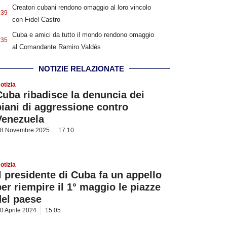
Creatori cubani rendono omaggio al loro vincolo
:39
con Fidel Castro
Cuba e amici da tutto il mondo rendono omaggio
:35
al Comandante Ramiro Valdés
NOTIZIE RELAZIONATE
otizia
Cuba ribadisce la denuncia dei
piani di aggressione contro
Venezuela
8 Novembre 2025
17:10
otizia
Il presidente di Cuba fa un appello
per riempire il 1° maggio le piazze
del paese
0 Aprile 2024
15:05