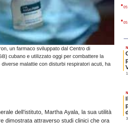
.
05
.
05
on, un farmaco sviluppato dal Centro di
N
B) cubano e utilizzato oggi per combattere la
verse malattie con disturbi respiratori acuti, ha
1
N
erale dell’istituto, Martha Ayala, la sua utilità
3
re dimostrata attraverso studi clinici che ora