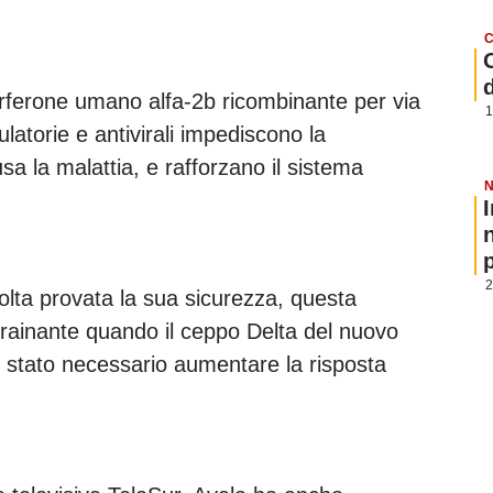
C
erferone umano alfa-2b ricombinante per via
1
atorie e antivirali impediscono la
a la malattia, e rafforzano il sistema
N
p
2
volta provata la sua sicurezza, questa
ainante quando il ceppo Delta del nuovo
 stato necessario aumentare la risposta