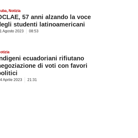
uba
,
Notizia
OCLAE, 57 anni alzando la voce
degli studenti latinoamericani
1 Agosto 2023
08:53
otizia
Indigeni ecuadoriani rifiutano
negoziazione di voti con favori
olitici
4 Aprile 2023
21:31