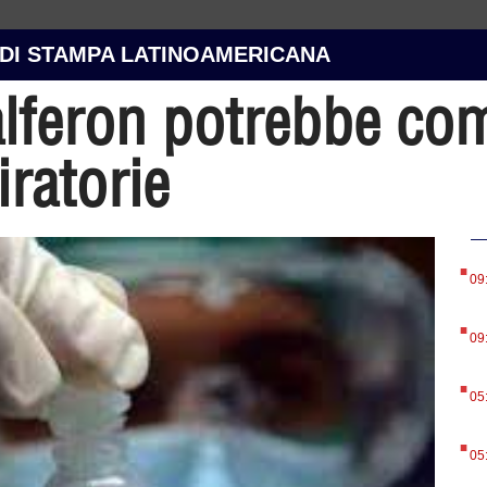
 DI STAMPA LATINOAMERICANA
lferon potrebbe com
iratorie
.
09
.
09
.
05
.
05