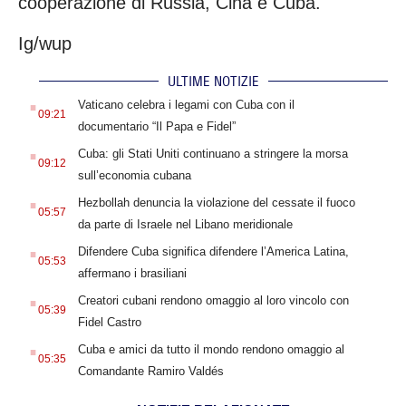
cooperazione di Russia, Cina e Cuba.
Ig/wup
ULTIME NOTIZIE
.
Vaticano celebra i legami con Cuba con il
09:21
documentario “Il Papa e Fidel”
.
Cuba: gli Stati Uniti continuano a stringere la morsa
09:12
sull’economia cubana
.
Hezbollah denuncia la violazione del cessate il fuoco
05:57
da parte di Israele nel Libano meridionale
.
Difendere Cuba significa difendere l’America Latina,
05:53
affermano i brasiliani
.
Creatori cubani rendono omaggio al loro vincolo con
05:39
Fidel Castro
.
Cuba e amici da tutto il mondo rendono omaggio al
05:35
Comandante Ramiro Valdés