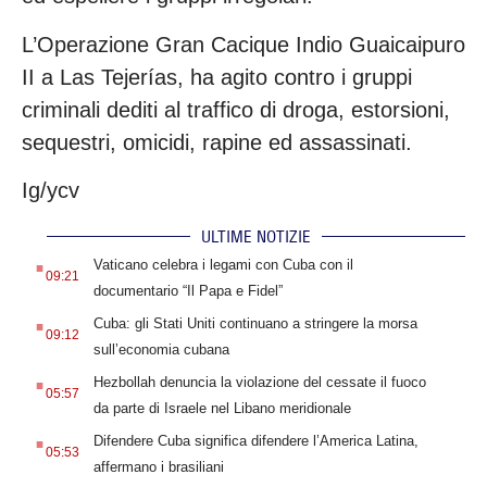
L’Operazione Gran Cacique Indio Guaicaipuro
II a Las Tejerías, ha agito contro i gruppi
criminali dediti al traffico di droga, estorsioni,
sequestri, omicidi, rapine ed assassinati.
Ig/ycv
ULTIME NOTIZIE
.
Vaticano celebra i legami con Cuba con il
09:21
documentario “Il Papa e Fidel”
.
Cuba: gli Stati Uniti continuano a stringere la morsa
09:12
sull’economia cubana
.
Hezbollah denuncia la violazione del cessate il fuoco
05:57
da parte di Israele nel Libano meridionale
.
Difendere Cuba significa difendere l’America Latina,
05:53
affermano i brasiliani