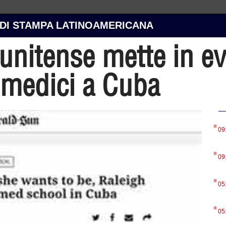
 DI STAMPA LATINOAMERICANA
unitense mette in ev
 medici a Cuba
.
09
.
09
.
05
.
05