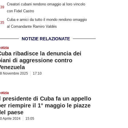
Creatori cubani rendono omaggio al loro vincolo
:39
con Fidel Castro
Cuba e amici da tutto il mondo rendono omaggio
:35
al Comandante Ramiro Valdés
NOTIZIE RELAZIONATE
otizia
Cuba ribadisce la denuncia dei
piani di aggressione contro
Venezuela
8 Novembre 2025
17:10
otizia
Il presidente di Cuba fa un appello
per riempire il 1° maggio le piazze
del paese
0 Aprile 2024
15:05