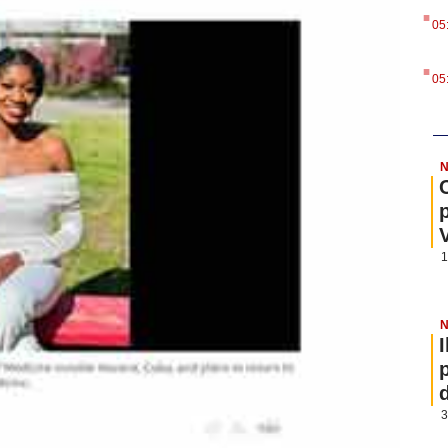
.
05
.
05
N
1
N
3