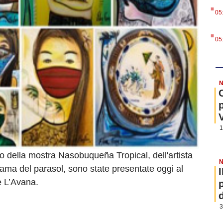
.
05
.
05
N
1
o della mostra Nasobuqueña Tropical, dell'artista
N
dama del parasol, sono state presentate oggi al
e L’Avana.
3