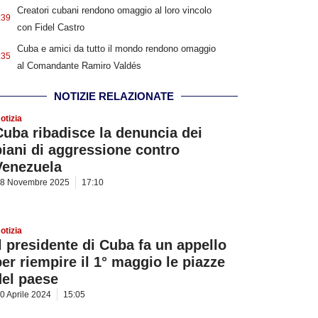
Creatori cubani rendono omaggio al loro vincolo
:39
con Fidel Castro
Cuba e amici da tutto il mondo rendono omaggio
:35
al Comandante Ramiro Valdés
NOTIZIE RELAZIONATE
otizia
Cuba ribadisce la denuncia dei
piani di aggressione contro
Venezuela
8 Novembre 2025
17:10
otizia
Il presidente di Cuba fa un appello
per riempire il 1° maggio le piazze
del paese
0 Aprile 2024
15:05