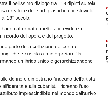
tra il bellissimo dialogo tra i 13 dipinti su tela
C
a creatrice delle arti plastiche con stoviglie,
 al 18° secolo.
1
, hanno affermato, metterà in evidenza
n ricordo dell’opera e del progetto.
N
nno parte della collezione del centro
 Fong, che è riuscita a reinterpretare “la
p
ormando un ibrido unico e gerarchizzandone
2
lle donne e dimostrano l’ingegno dell’artista
ll’identità e alla cubanità”, ricreano l’uso
ttributo imprescindibile nel mondo dall’arrivo