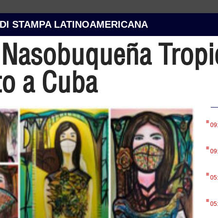
 DI STAMPA LATINOAMERICANA
 Nasobuqueña Tropica
to a Cuba
.
09
.
09
.
05
.
05