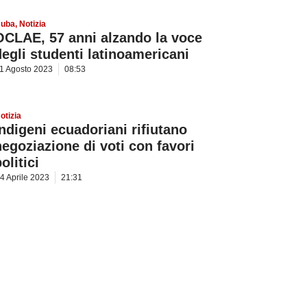
uba
,
Notizia
OCLAE, 57 anni alzando la voce
degli studenti latinoamericani
1 Agosto 2023
08:53
otizia
Indigeni ecuadoriani rifiutano
negoziazione di voti con favori
olitici
4 Aprile 2023
21:31