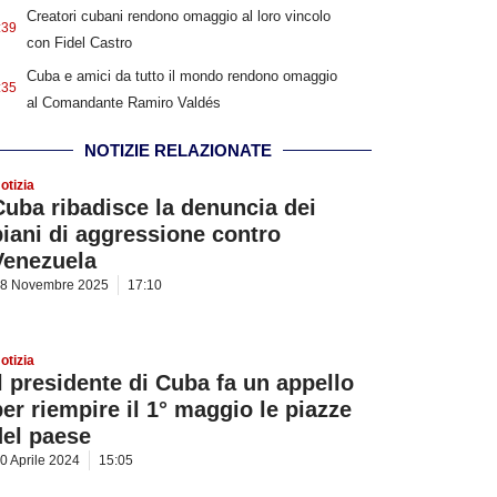
Creatori cubani rendono omaggio al loro vincolo
:39
con Fidel Castro
Cuba e amici da tutto il mondo rendono omaggio
:35
al Comandante Ramiro Valdés
NOTIZIE RELAZIONATE
otizia
Cuba ribadisce la denuncia dei
piani di aggressione contro
Venezuela
8 Novembre 2025
17:10
otizia
Il presidente di Cuba fa un appello
per riempire il 1° maggio le piazze
del paese
0 Aprile 2024
15:05