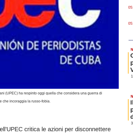
.
05
.
05
N
1
bani (UPEC) ha respinto oggi quella che considera una guerra di
N
e che incoraggia la russo-fobia.
3
ll’UPEC critica le azioni per disconnettere