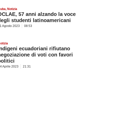
uba
,
Notizia
OCLAE, 57 anni alzando la voce
degli studenti latinoamericani
1 Agosto 2023
08:53
otizia
Indigeni ecuadoriani rifiutano
negoziazione di voti con favori
olitici
4 Aprile 2023
21:31