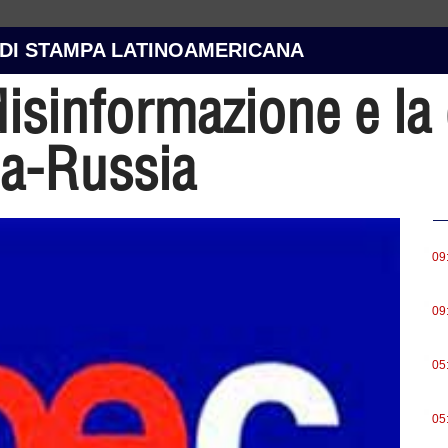
 DI STAMPA LATINOAMERICANA
 disinformazione e la
na-Russia
.
09
.
09
.
05
.
05