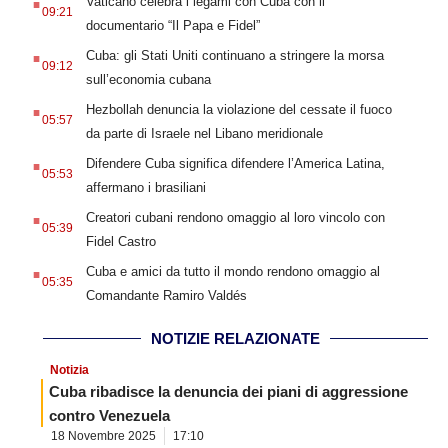
Vaticano celebra i legami con Cuba con il
09:21
documentario “Il Papa e Fidel”
.
Cuba: gli Stati Uniti continuano a stringere la morsa
09:12
sull’economia cubana
.
Hezbollah denuncia la violazione del cessate il fuoco
05:57
da parte di Israele nel Libano meridionale
.
Difendere Cuba significa difendere l’America Latina,
05:53
affermano i brasiliani
.
Creatori cubani rendono omaggio al loro vincolo con
05:39
Fidel Castro
.
Cuba e amici da tutto il mondo rendono omaggio al
05:35
Comandante Ramiro Valdés
NOTIZIE RELAZIONATE
Notizia
Cuba ribadisce la denuncia dei piani di aggressione
contro Venezuela
18 Novembre 2025
17:10