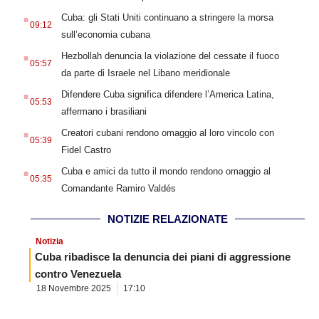
.
Cuba: gli Stati Uniti continuano a stringere la morsa
09:12
sull’economia cubana
.
Hezbollah denuncia la violazione del cessate il fuoco
05:57
da parte di Israele nel Libano meridionale
.
Difendere Cuba significa difendere l’America Latina,
05:53
affermano i brasiliani
.
Creatori cubani rendono omaggio al loro vincolo con
05:39
Fidel Castro
.
Cuba e amici da tutto il mondo rendono omaggio al
05:35
Comandante Ramiro Valdés
NOTIZIE RELAZIONATE
Notizia
Cuba ribadisce la denuncia dei piani di aggressione
contro Venezuela
18 Novembre 2025
17:10