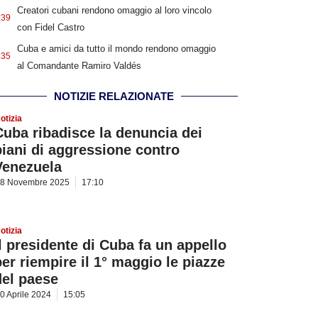
Creatori cubani rendono omaggio al loro vincolo
:39
con Fidel Castro
Cuba e amici da tutto il mondo rendono omaggio
:35
al Comandante Ramiro Valdés
NOTIZIE RELAZIONATE
otizia
Cuba ribadisce la denuncia dei
piani di aggressione contro
Venezuela
8 Novembre 2025
17:10
otizia
Il presidente di Cuba fa un appello
per riempire il 1° maggio le piazze
del paese
0 Aprile 2024
15:05