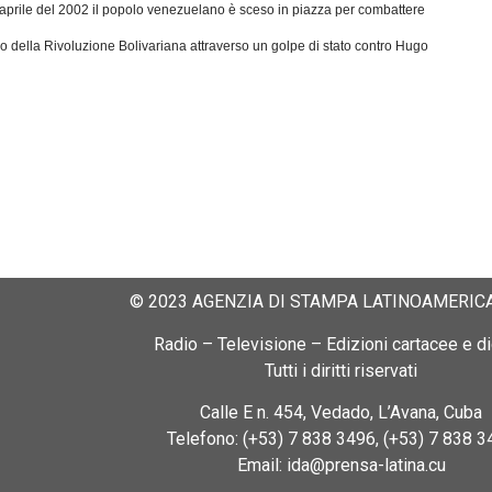
ell’aprile del 2002 il popolo venezuelano è sceso in piazza per combattere
itico della Rivoluzione Bolivariana attraverso un golpe di stato contro Hugo
© 2023 AGENZIA DI STAMPA LATINOAMERICA
Radio – Televisione – Edizioni cartacee e dig
Tutti i diritti riservati
Calle E n. 454, Vedado, L’Avana, Cuba
Telefono: (+53) 7 838 3496, (+53) 7 838 3
Email: ida@prensa-latina.cu