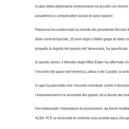
il capo della diplomazia venezuelana ha accolto con favore la pr
accademici e comunicatori sociali di varie nazioni.
Plasencia ha evidenziato la volontà del presidente Nicolás 
delle correnti fasciste, 20 anni dopo il fallito golpe di stat
progetto di dignità del popolo del Venezuela, ha specificato.
In questo senso, il Ministro degli Affari Esteri ha affermato
l’incontro dei paesi dell’America Latina e dei Caraibi, la sol
Il capo ha precisato che l’incontro mondiale contro il fascismo
l’empowerment e la sovranità dei popoli, ed a favore del mul
Ha evidenziato l’importanza di promuovere, da forum multil
ALBA-TCP, la necessità di costruire una società equa che gar