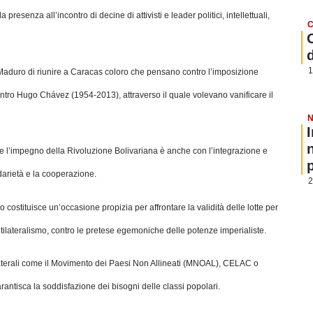
esenza all’incontro di decine di attivisti e leader politici, intellettuali,
C
1
Maduro di riunire a Caracas coloro che pensano contro l’imposizione
o contro Hugo Chávez (1954-2013), attraverso il quale volevano vanificare il
N
 che l’impegno della Rivoluzione Bolivariana è anche con l’integrazione e
p
idarietà e la cooperazione.
2
 costituisce un’occasione propizia per affrontare la validità delle lotte per
tilateralismo, contro le pretese egemoniche delle potenze imperialiste.
aterali come il Movimento dei Paesi Non Allineati (MNOAL), CELAC o
antisca la soddisfazione dei bisogni delle classi popolari.