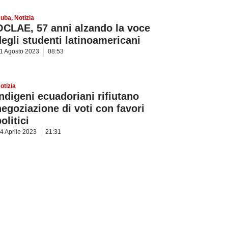
uba
,
Notizia
OCLAE, 57 anni alzando la voce
degli studenti latinoamericani
1 Agosto 2023
08:53
otizia
Indigeni ecuadoriani rifiutano
negoziazione di voti con favori
olitici
4 Aprile 2023
21:31