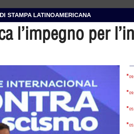
 DI STAMPA LATINOAMERICANA
ca l’impegno per l’i
.
09
.
09
.
05
.
05