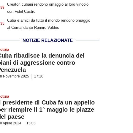
Creatori cubani rendono omaggio al loro vincolo
:39
con Fidel Castro
Cuba e amici da tutto il mondo rendono omaggio
:35
al Comandante Ramiro Valdés
NOTIZIE RELAZIONATE
otizia
Cuba ribadisce la denuncia dei
piani di aggressione contro
Venezuela
8 Novembre 2025
17:10
otizia
Il presidente di Cuba fa un appello
per riempire il 1° maggio le piazze
del paese
0 Aprile 2024
15:05