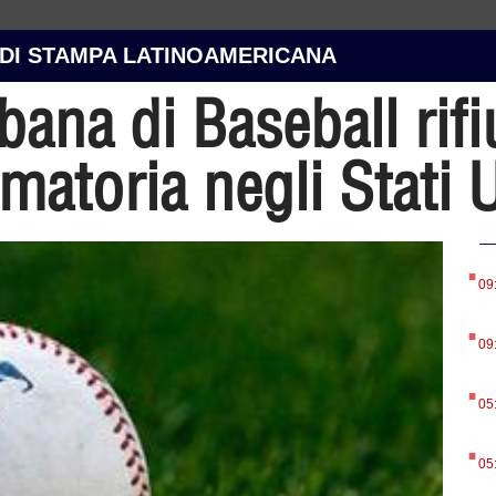
 DI STAMPA LATINOAMERICANA
ana di Baseball rifiu
atoria negli Stati U
.
09
.
09
.
05
.
05