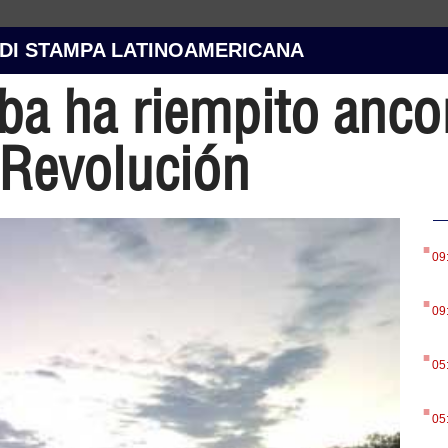
 DI STAMPA LATINOAMERICANA
a ha riempito ancor
 Revolución
.
09
.
09
.
05
.
05