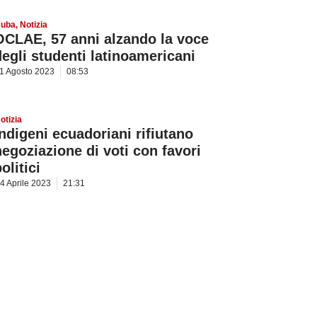
uba
,
Notizia
OCLAE, 57 anni alzando la voce
degli studenti latinoamericani
1 Agosto 2023
08:53
otizia
Indigeni ecuadoriani rifiutano
negoziazione di voti con favori
olitici
4 Aprile 2023
21:31