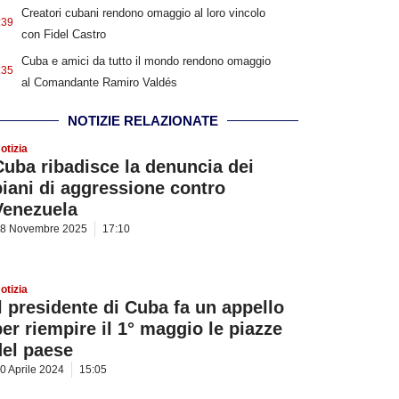
Creatori cubani rendono omaggio al loro vincolo
:39
con Fidel Castro
Cuba e amici da tutto il mondo rendono omaggio
:35
al Comandante Ramiro Valdés
NOTIZIE RELAZIONATE
otizia
Cuba ribadisce la denuncia dei
piani di aggressione contro
Venezuela
8 Novembre 2025
17:10
otizia
Il presidente di Cuba fa un appello
per riempire il 1° maggio le piazze
del paese
0 Aprile 2024
15:05