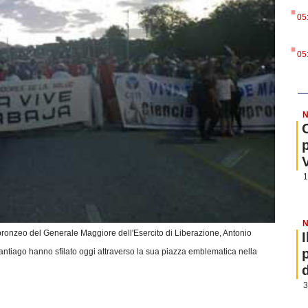
.
05
.
05
N
1
N
ronzeo del Generale Maggiore dell'Esercito di Liberazione, Antonio
antiago hanno sfilato oggi attraverso la sua piazza emblematica nella
3