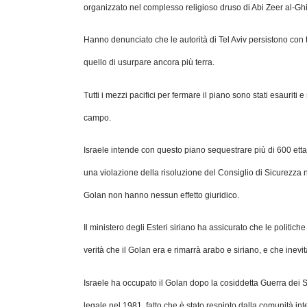
organizzato nel complesso religioso druso di Abi Zeer al-Ghif
Hanno denunciato che le autorità di Tel Aviv persistono con tut
quello di usurpare ancora più terra.
Tutti i mezzi pacifici per fermare il piano sono stati esauriti 
campo.
Israele intende con questo piano sequestrare più di 600 ettari
una violazione della risoluzione del Consiglio di Sicurezza 
Golan non hanno nessun effetto giuridico.
Il ministero degli Esteri siriano ha assicurato che le politic
verità che il Golan era e rimarrà arabo e siriano, e che inevit
Israele ha occupato il Golan dopo la cosiddetta Guerra dei S
legale nel 1981, fatto che è stato respinto dalla comunità in