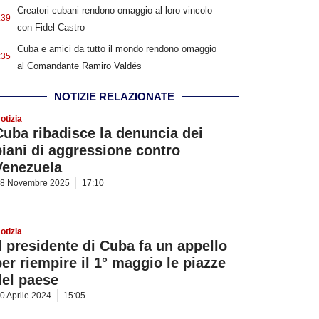
Creatori cubani rendono omaggio al loro vincolo
:39
con Fidel Castro
Cuba e amici da tutto il mondo rendono omaggio
:35
al Comandante Ramiro Valdés
NOTIZIE RELAZIONATE
otizia
Cuba ribadisce la denuncia dei
piani di aggressione contro
Venezuela
8 Novembre 2025
17:10
otizia
Il presidente di Cuba fa un appello
per riempire il 1° maggio le piazze
del paese
0 Aprile 2024
15:05