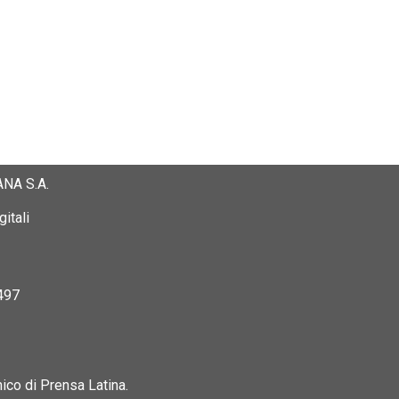
NA S.A.
itali
497
nico di Prensa Latina.