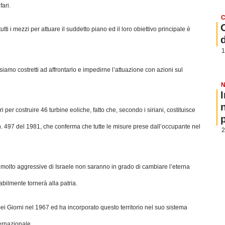
ari.
C
ti i mezzi per attuare il suddetto piano ed il loro obiettivo principale è
1
e siamo costretti ad affrontarlo e impedirne l’attuazione con azioni sul
N
 per costruire 46 turbine eoliche, fatto che, secondo i siriani, costituisce
p
n. 497 del 1981, che conferma che tutte le misure prese dall’occupante nel
2
he molto aggressive di Israele non saranno in grado di cambiare l’eterna
abilmente tornerà alla patria.
ei Giorni nel 1967 ed ha incorporato questo territorio nel suo sistema
ternazionale.