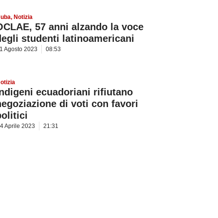
uba
,
Notizia
OCLAE, 57 anni alzando la voce
degli studenti latinoamericani
1 Agosto 2023
08:53
otizia
Indigeni ecuadoriani rifiutano
negoziazione di voti con favori
olitici
4 Aprile 2023
21:31