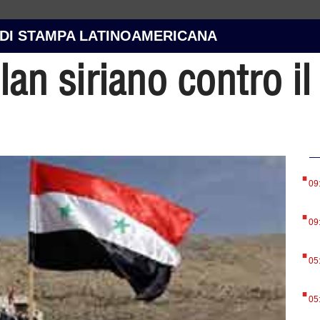
 DI STAMPA LATINOAMERICANA
lan siriano contro il
.
09
.
09
.
05
.
05