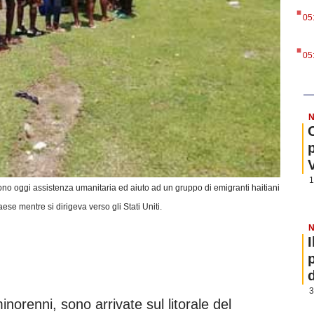
.
05
.
05
N
1
no oggi assistenza umanitaria ed aiuto ad un gruppo di emigranti haitiani
aese mentre si dirigeva verso gli Stati Uniti.
N
3
inorenni, sono arrivate sul litorale del