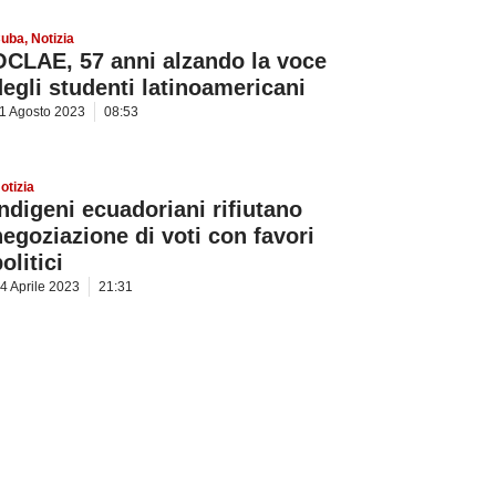
uba
,
Notizia
OCLAE, 57 anni alzando la voce
degli studenti latinoamericani
1 Agosto 2023
08:53
otizia
Indigeni ecuadoriani rifiutano
negoziazione di voti con favori
olitici
4 Aprile 2023
21:31