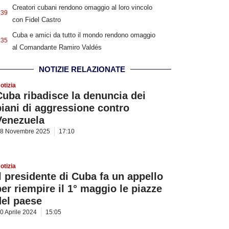
Creatori cubani rendono omaggio al loro vincolo
:39
con Fidel Castro
Cuba e amici da tutto il mondo rendono omaggio
:35
al Comandante Ramiro Valdés
NOTIZIE RELAZIONATE
otizia
Cuba ribadisce la denuncia dei
piani di aggressione contro
Venezuela
8 Novembre 2025
17:10
otizia
Il presidente di Cuba fa un appello
per riempire il 1° maggio le piazze
del paese
0 Aprile 2024
15:05