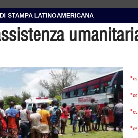
 DI STAMPA LATINOAMERICANA
ssistenza umanitaria
.
09
.
09
.
05
.
05