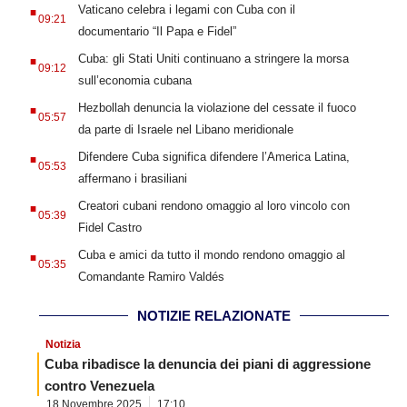
.
Vaticano celebra i legami con Cuba con il
09:21
documentario “Il Papa e Fidel”
.
Cuba: gli Stati Uniti continuano a stringere la morsa
09:12
sull’economia cubana
.
Hezbollah denuncia la violazione del cessate il fuoco
05:57
da parte di Israele nel Libano meridionale
.
Difendere Cuba significa difendere l’America Latina,
05:53
affermano i brasiliani
.
Creatori cubani rendono omaggio al loro vincolo con
05:39
Fidel Castro
.
Cuba e amici da tutto il mondo rendono omaggio al
05:35
Comandante Ramiro Valdés
NOTIZIE RELAZIONATE
Notizia
Cuba ribadisce la denuncia dei piani di aggressione
contro Venezuela
18 Novembre 2025
17:10