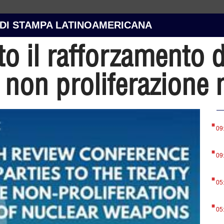
 DI STAMPA LATINOAMERICANA
o il rafforzamento d
 non proliferazione 
.
09
.
09
.
05
.
05