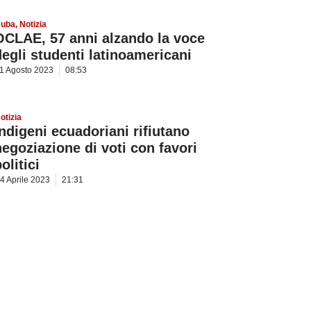
uba
,
Notizia
OCLAE, 57 anni alzando la voce
degli studenti latinoamericani
1 Agosto 2023
08:53
otizia
Indigeni ecuadoriani rifiutano
negoziazione di voti con favori
olitici
4 Aprile 2023
21:31