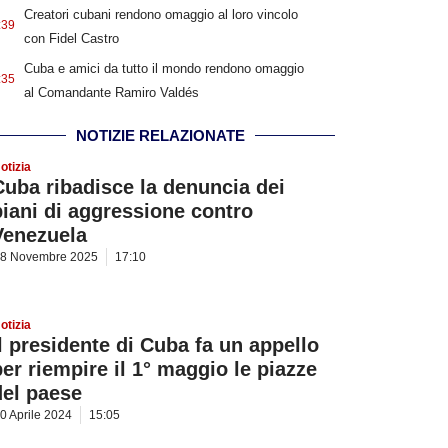
Creatori cubani rendono omaggio al loro vincolo
:39
con Fidel Castro
Cuba e amici da tutto il mondo rendono omaggio
:35
al Comandante Ramiro Valdés
NOTIZIE RELAZIONATE
otizia
Cuba ribadisce la denuncia dei
piani di aggressione contro
Venezuela
8 Novembre 2025
17:10
otizia
Il presidente di Cuba fa un appello
per riempire il 1° maggio le piazze
del paese
0 Aprile 2024
15:05