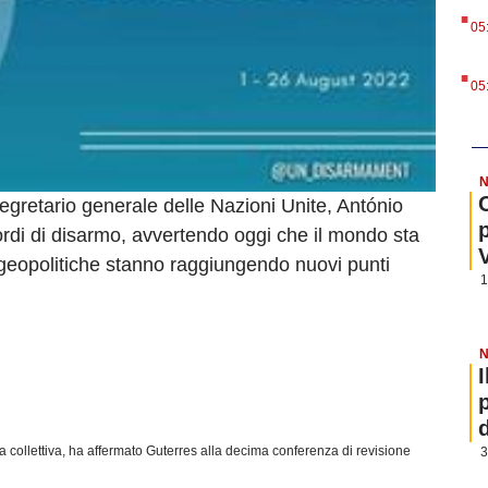
.
05
.
05
N
segretario generale delle Nazioni Unite, António
cordi di disarmo, avvertendo oggi che il mondo sta
 geopolitiche stanno raggiungendo nuovi punti
1
N
 collettiva, ha affermato Guterres alla decima conferenza di revisione
3
.