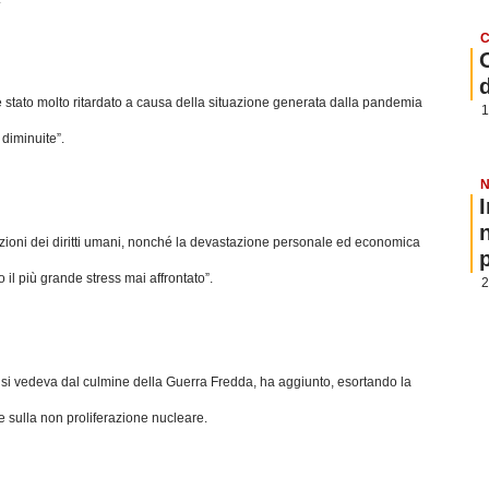
C
è stato molto ritardato a causa della situazione generata dalla pandemia
1
diminuite”.
N
violazioni dei diritti umani, nonché la devastazione personale ed economica
p
l più grande stress mai affrontato”.
2
 si vedeva dal culmine della Guerra Fredda, ha aggiunto, esortando la
e sulla non proliferazione nucleare.