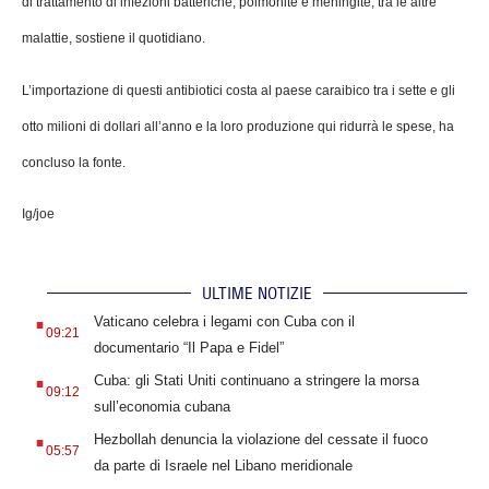
di trattamento di infezioni batteriche, polmonite e meningite, tra le altre
malattie, sostiene il quotidiano.
L’importazione di questi antibiotici costa al paese caraibico tra i sette e gli
otto milioni di dollari all’anno e la loro produzione qui ridurrà le spese, ha
concluso la fonte.
Ig/joe
ULTIME NOTIZIE
.
Vaticano celebra i legami con Cuba con il
09:21
documentario “Il Papa e Fidel”
.
Cuba: gli Stati Uniti continuano a stringere la morsa
09:12
sull’economia cubana
.
Hezbollah denuncia la violazione del cessate il fuoco
05:57
da parte di Israele nel Libano meridionale