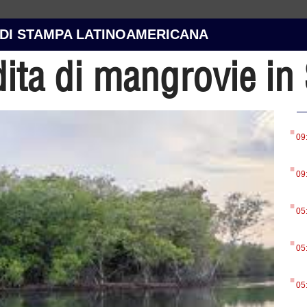
 DI STAMPA LATINOAMERICANA
ita di mangrovie in
.
09
.
09
.
05
.
05
.
05