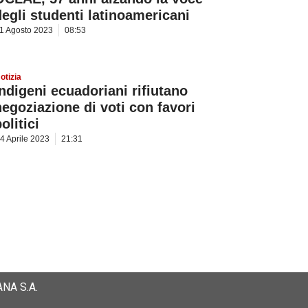
degli studenti latinoamericani
1 Agosto 2023
08:53
otizia
Indigeni ecuadoriani rifiutano
negoziazione di voti con favori
olitici
4 Aprile 2023
21:31
NA S.A.