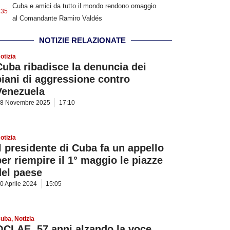
Cuba e amici da tutto il mondo rendono omaggio
:35
al Comandante Ramiro Valdés
NOTIZIE RELAZIONATE
otizia
Cuba ribadisce la denuncia dei
piani di aggressione contro
Venezuela
8 Novembre 2025
17:10
otizia
Il presidente di Cuba fa un appello
per riempire il 1° maggio le piazze
del paese
0 Aprile 2024
15:05
uba
,
Notizia
OCLAE, 57 anni alzando la voce