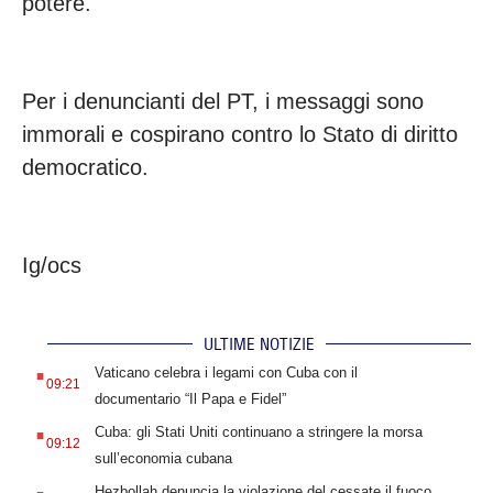
potere.
Per i denuncianti del PT, i messaggi sono
immorali e cospirano contro lo Stato di diritto
democratico.
Ig/ocs
ULTIME NOTIZIE
.
Vaticano celebra i legami con Cuba con il
09:21
documentario “Il Papa e Fidel”
.
Cuba: gli Stati Uniti continuano a stringere la morsa
09:12
sull’economia cubana
.
Hezbollah denuncia la violazione del cessate il fuoco