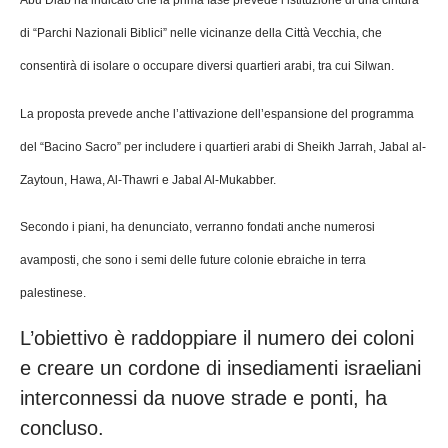
Abu Diab ha indicato che la prima fase prevede l’istituzione di una cintura
di “Parchi Nazionali Biblici” nelle vicinanze della Città Vecchia, che
consentirà di isolare o occupare diversi quartieri arabi, tra cui Silwan.
La proposta prevede anche l’attivazione dell’espansione del programma
del “Bacino Sacro” per includere i quartieri arabi di Sheikh Jarrah, Jabal al-
Zaytoun, Hawa, Al-Thawri e Jabal Al-Mukabber.
Secondo i piani, ha denunciato, verranno fondati anche numerosi
avamposti, che sono i semi delle future colonie ebraiche in terra
palestinese.
L’obiettivo è raddoppiare il numero dei coloni
e creare un cordone di insediamenti israeliani
interconnessi da nuove strade e ponti, ha
concluso.