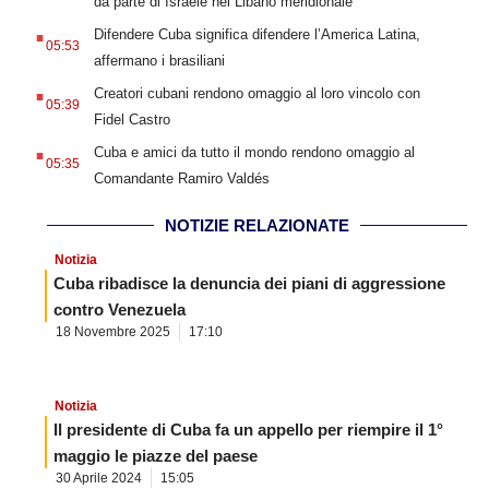
da parte di Israele nel Libano meridionale
.
Difendere Cuba significa difendere l’America Latina,
05:53
affermano i brasiliani
.
Creatori cubani rendono omaggio al loro vincolo con
05:39
Fidel Castro
.
Cuba e amici da tutto il mondo rendono omaggio al
05:35
Comandante Ramiro Valdés
NOTIZIE RELAZIONATE
Notizia
Cuba ribadisce la denuncia dei piani di aggressione
contro Venezuela
18 Novembre 2025
17:10
Notizia
Il presidente di Cuba fa un appello per riempire il 1°
maggio le piazze del paese
30 Aprile 2024
15:05