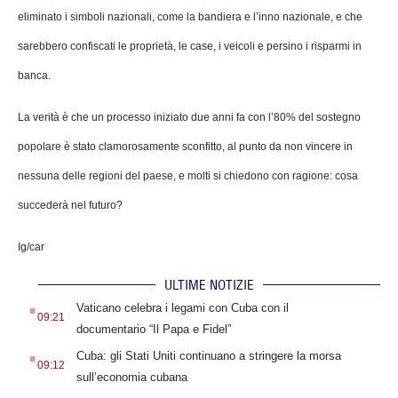
eliminato i simboli nazionali, come la bandiera e l’inno nazionale, e che
sarebbero confiscati le proprietà, le case, i veicoli e persino i risparmi in
banca.
La verità è che un processo iniziato due anni fa con l’80% del sostegno
popolare è stato clamorosamente sconfitto, al punto da non vincere in
nessuna delle regioni del paese, e molti si chiedono con ragione: cosa
succederà nel futuro?
Ig/car
ULTIME NOTIZIE
.
Vaticano celebra i legami con Cuba con il
09:21
documentario “Il Papa e Fidel”
.
Cuba: gli Stati Uniti continuano a stringere la morsa
09:12
sull’economia cubana
.