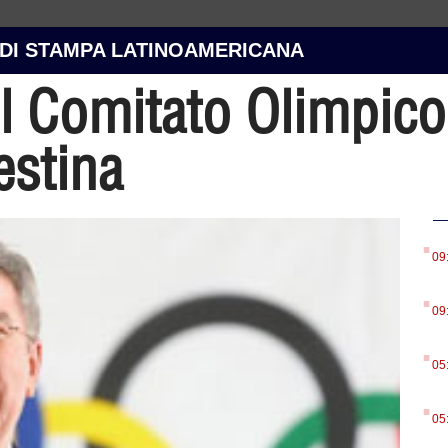
 DI STAMPA LATINOAMERICANA
el Comitato Olimpico
estina
.
09
.
09
.
05
.
05