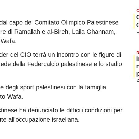
C
à dal capo del Comitato Olimpico Palestinese
ore di Ramallah e al-Bireh, Laila Ghannam,
1
e Wafa.
N
er del CIO terrà un incontro con le figure di
sede della Federcalcio palestinese e lo stadio
p
2
ne degli sport palestinesi con la famiglia
ato Wafa.
tinese ha denunciato le difficili condizioni per
te all’occupazione israeliana.