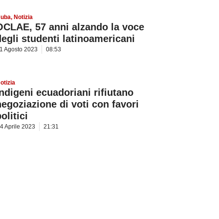
uba
,
Notizia
OCLAE, 57 anni alzando la voce
degli studenti latinoamericani
1 Agosto 2023
08:53
otizia
Indigeni ecuadoriani rifiutano
negoziazione di voti con favori
olitici
4 Aprile 2023
21:31