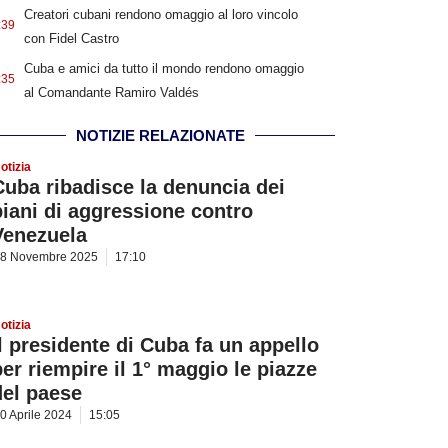
Creatori cubani rendono omaggio al loro vincolo
:39
con Fidel Castro
Cuba e amici da tutto il mondo rendono omaggio
:35
al Comandante Ramiro Valdés
NOTIZIE RELAZIONATE
otizia
Cuba ribadisce la denuncia dei
piani di aggressione contro
Venezuela
8 Novembre 2025
17:10
otizia
Il presidente di Cuba fa un appello
per riempire il 1° maggio le piazze
del paese
0 Aprile 2024
15:05