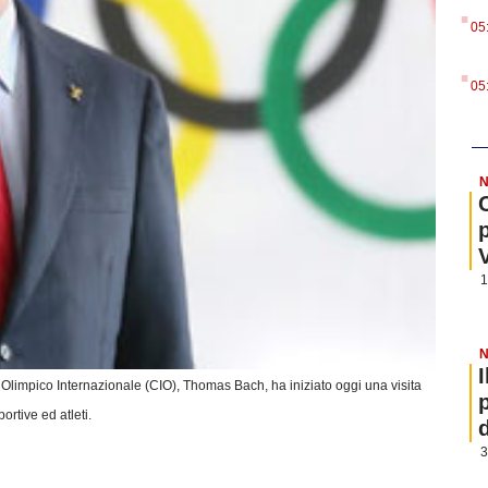
.
05
.
05
N
1
N
 Olimpico Internazionale (CIO), Thomas Bach, ha iniziato oggi una visita
ortive ed atleti.
3