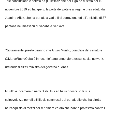
Tale conclusione è servita da giustificazione per il golpe di stato del 10
novembre 2019 ed ha aperto le porte del potere al regime presieduto da
Jeanine Áñez, che ha portato a vari atti di corruzione ed all’omicidio di 37
persone nei massacri di Sacaba e Senkata.
“Sicuramente, presto diranno che Arturo Murillo, complice del senatore
@MarcoRubioCuba è innocente”, aggiunge Morales sul social network,
riferendosi all’ex ministro del governo di Áñez.
Murillo è incarcerato negli Stati Uniti ed ha riconosciuto la sua
colpevolezza per gli atti illeciti commessi dal portafoglio che ha diretto
nell’acquisto di mezzi per reprimere coloro che hanno protestato contro il