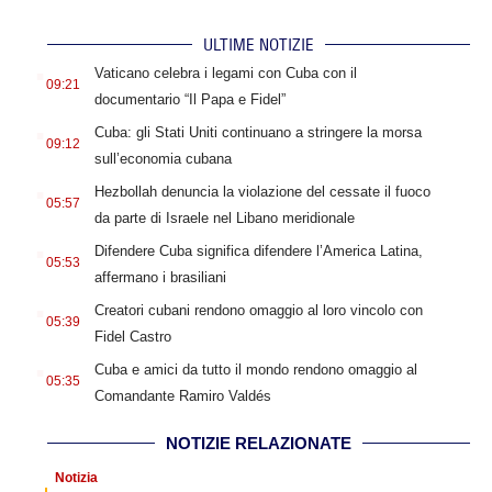
ULTIME NOTIZIE
.
Vaticano celebra i legami con Cuba con il
09:21
documentario “Il Papa e Fidel”
.
Cuba: gli Stati Uniti continuano a stringere la morsa
09:12
sull’economia cubana
.
Hezbollah denuncia la violazione del cessate il fuoco
05:57
da parte di Israele nel Libano meridionale
.
Difendere Cuba significa difendere l’America Latina,
05:53
affermano i brasiliani
.
Creatori cubani rendono omaggio al loro vincolo con
05:39
Fidel Castro
.
Cuba e amici da tutto il mondo rendono omaggio al
05:35
Comandante Ramiro Valdés
NOTIZIE RELAZIONATE
Notizia