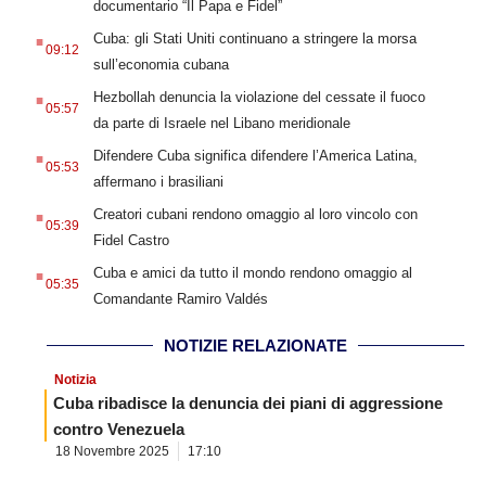
documentario “Il Papa e Fidel”
.
Cuba: gli Stati Uniti continuano a stringere la morsa
09:12
sull’economia cubana
.
Hezbollah denuncia la violazione del cessate il fuoco
05:57
da parte di Israele nel Libano meridionale
.
Difendere Cuba significa difendere l’America Latina,
05:53
affermano i brasiliani
.
Creatori cubani rendono omaggio al loro vincolo con
05:39
Fidel Castro
.
Cuba e amici da tutto il mondo rendono omaggio al
05:35
Comandante Ramiro Valdés
NOTIZIE RELAZIONATE
Notizia
Cuba ribadisce la denuncia dei piani di aggressione
contro Venezuela
18 Novembre 2025
17:10