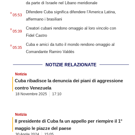
da parte di Israele nel Libano meridionale
.
Difendere Cuba significa difendere l’America Latina,
05:53
affermano i brasiliani
.
Creatori cubani rendono omaggio al loro vincolo con
05:39
Fidel Castro
.
Cuba e amici da tutto il mondo rendono omaggio al
05:35
Comandante Ramiro Valdés
NOTIZIE RELAZIONATE
Notizia
Cuba ribadisce la denuncia dei piani di aggressione
contro Venezuela
18 Novembre 2025
17:10
Notizia
Il presidente di Cuba fa un appello per riempire il 1°
maggio le piazze del paese
30 Aprile 2024
15:05