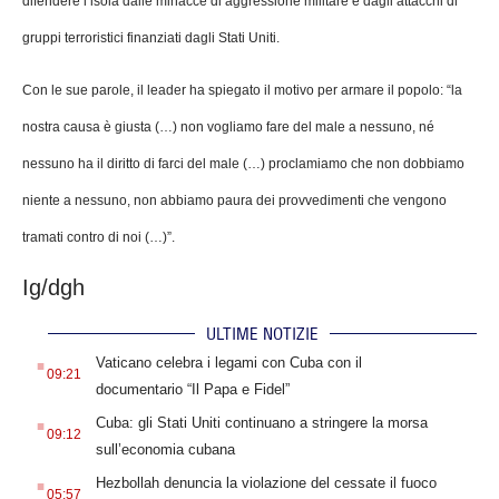
difendere l’isola dalle minacce di aggressione militare e dagli attacchi di
gruppi terroristici finanziati dagli Stati Uniti.
Con le sue parole, il leader ha spiegato il motivo per armare il popolo: “la
nostra causa è giusta (…) non vogliamo fare del male a nessuno, né
nessuno ha il diritto di farci del male (…) proclamiamo che non dobbiamo
niente a nessuno, non abbiamo paura dei provvedimenti che vengono
tramati contro di noi (…)”.
Ig/dgh
ULTIME NOTIZIE
.
Vaticano celebra i legami con Cuba con il
09:21
documentario “Il Papa e Fidel”
.
Cuba: gli Stati Uniti continuano a stringere la morsa
09:12
sull’economia cubana
.
Hezbollah denuncia la violazione del cessate il fuoco
05:57