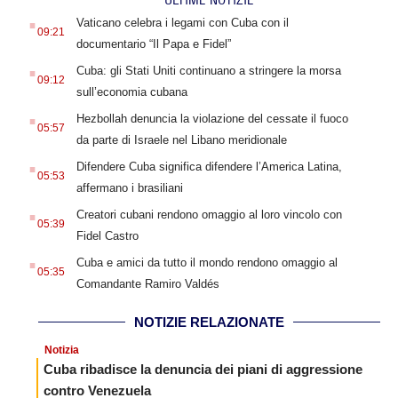
.
Vaticano celebra i legami con Cuba con il
09:21
documentario “Il Papa e Fidel”
.
Cuba: gli Stati Uniti continuano a stringere la morsa
09:12
sull’economia cubana
.
Hezbollah denuncia la violazione del cessate il fuoco
05:57
da parte di Israele nel Libano meridionale
.
Difendere Cuba significa difendere l’America Latina,
05:53
affermano i brasiliani
.
Creatori cubani rendono omaggio al loro vincolo con
05:39
Fidel Castro
.
Cuba e amici da tutto il mondo rendono omaggio al
05:35
Comandante Ramiro Valdés
NOTIZIE RELAZIONATE
Notizia
Cuba ribadisce la denuncia dei piani di aggressione
contro Venezuela