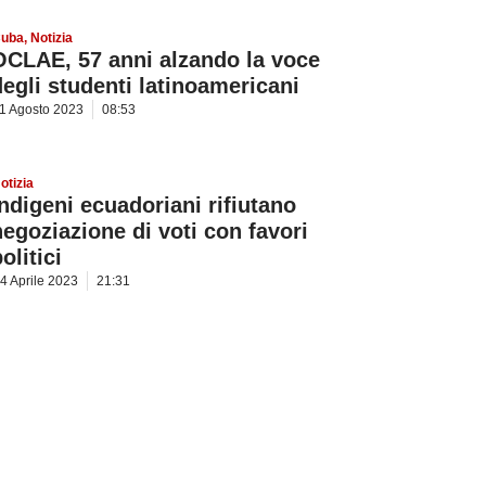
uba
,
Notizia
OCLAE, 57 anni alzando la voce
degli studenti latinoamericani
1 Agosto 2023
08:53
otizia
Indigeni ecuadoriani rifiutano
negoziazione di voti con favori
olitici
4 Aprile 2023
21:31