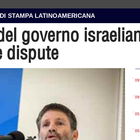
 DI STAMPA LATINOAMERICANA
el governo israelia
e dispute
.
09
.
09
.
05
.
05