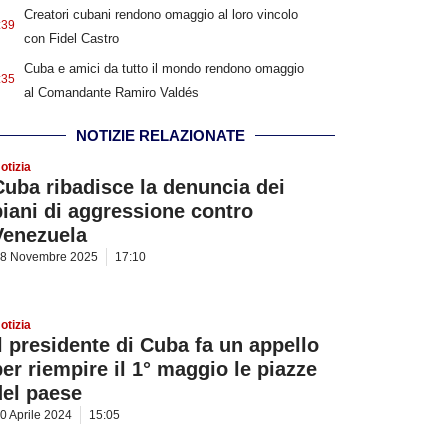
Creatori cubani rendono omaggio al loro vincolo
:39
con Fidel Castro
Cuba e amici da tutto il mondo rendono omaggio
:35
al Comandante Ramiro Valdés
NOTIZIE RELAZIONATE
otizia
Cuba ribadisce la denuncia dei
piani di aggressione contro
Venezuela
8 Novembre 2025
17:10
otizia
Il presidente di Cuba fa un appello
per riempire il 1° maggio le piazze
del paese
0 Aprile 2024
15:05