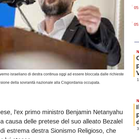
.
05
.
05
N
erno israeliano di destra continua oggi ad essere bloccata dalle richieste
1
ensione della sovranità nazionale alla Cisgiordania occupata.
N
 mese, l’ex primo ministro Benjamin Netanyahu
 causa delle pretese del suo alleato Bezalel
3
 di estrema destra Sionismo Religioso, che