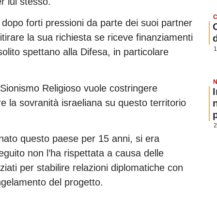
r lui stesso.
C
dopo forti pressioni da parte dei suoi partner
itirare la sua richiesta se riceve finanziamenti
1
olito spettano alla Difesa, in particolare
N
Sionismo Religioso vuole costringere
la sovranità israeliana su questo territorio
p
2
ato questo paese per 15 anni, si era
guito non l’ha rispettata a causa delle
ziati per stabilire relazioni diplomatiche con
ongelamento del progetto.