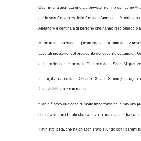
Così, in una giornata grigia e piovosa, nomi propri come An
per la sala Cervantes della Casa de América di Madrid, una
Alejandro e centinaia di persone che hanno reso omaggio all
Morto in un ospedale di questa capitale all’alba del 22 novem
accorati messaggi del presidente del governo spagnolo, Pe
dichiarazioni del capo della Cultura e dello Sport, Miquel Ice
Inoltre, il vincitore di un Oscar e 13 Latin Grammy, l’urugua
fatto, visibilmente commosso.
“Pablo è stato qualcosa di molto importante nella mia vita pr
com’era godersi Pablo che cantava in una stanza”, ha comment
Il ministro Iceta, che ha chiacchierato a lungo con i parenti 