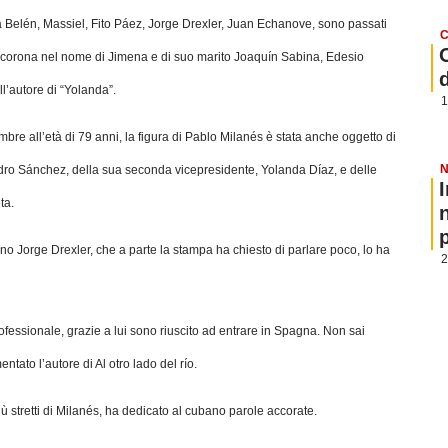
a Belén, Massiel, Fito Páez, Jorge Drexler, Juan Echanove, sono passati
C
 corona nel nome di Jimena e di suo marito Joaquín Sabina, Edesio
’autore di “Yolanda”.
1
bre all’età di 79 anni, la figura di Pablo Milanés è stata anche oggetto di
N
dro Sánchez, della sua seconda vicepresidente, Yolanda Díaz, e delle
ta.
p
iano Jorge Drexler, che a parte la stampa ha chiesto di parlare poco, lo ha
2
ofessionale, grazie a lui sono riuscito ad entrare in Spagna. Non sai
ato l’autore di Al otro lado del río.
più stretti di Milanés, ha dedicato al cubano parole accorate.