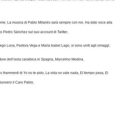
nome. La musica di Pablo Milanés sarà sempre con noi. Ha dato voce alla
ato Pedro Sánchez sul suo account di Twitter.
ego Luna, Pastora Vega e María Isabel Lago, si sono uniti agli omaggi.
tore dell’isola caraibica in Spagna, Marcelino Medina.
 frammenti di Yo no te pido, La vida no vale nada, El tiempo pasa, El
iunsero il Caro Pablo.