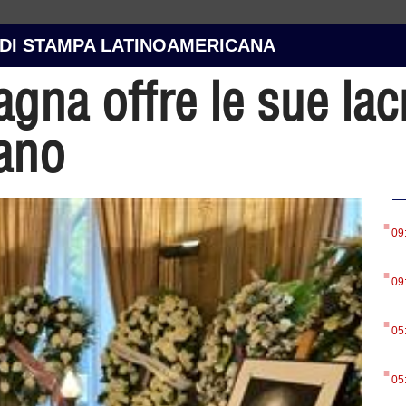
 DI STAMPA LATINOAMERICANA
gna offre le sue lacr
ano
.
09
.
09
.
05
.
05