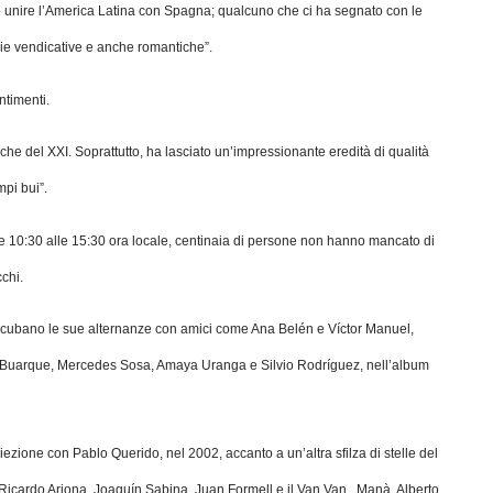
to unire l’America Latina con Spagna; qualcuno che ci ha segnato con le
ie vendicative e anche romantiche”.
ntimenti.
he del XXI. Soprattutto, ha lasciato un’impressionante eredità di qualità
mpi bui”.
lle 10:30 alle 15:30 ora locale, centinaia di persone non hanno mancato di
cchi.
cubano le sue alternanze con amici come Ana Belén e Víctor Manuel,
o Buarque, Mercedes Sosa, Amaya Uranga e Silvio Rodríguez, nell’album
roiezione con Pablo Querido, nel 2002, accanto a un’altra sfilza di stelle del
Ricardo Arjona, Joaquín Sabina, Juan Formell e il Van Van , Manà, Alberto