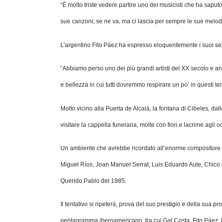
“È molto triste vedere partire uno dei musicisti che ha sapu
sue canzoni; se ne va, ma ci lascia per sempre le sue melod
L’argentino Fito Páez ha espresso eloquentemente i suoi se
“Abbiamo perso uno dei più grandi artisti del XX secolo e anc
e bellezza in cui tutti dovremmo respirare un po’ in questi te
Molto vicino alla Puerta de Alcalá, la fontana di Cibeles, da
visitare la cappella funeraria, molte con fiori e lacrime agli o
Un ambiente che avrebbe ricordato all’enorme compositore 
Miguel Ríos, Joan Manuel Serrat, Luis Eduardo Aute, Chic
Querido Pablo del 1985.
Il tentativo si ripeterà, prova del suo prestigio e della sua p
pentagramma iberoamericano, tra cui Gal Costa, Fito Páez, 