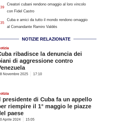
Creatori cubani rendono omaggio al loro vincolo
:39
con Fidel Castro
Cuba e amici da tutto il mondo rendono omaggio
:35
al Comandante Ramiro Valdés
NOTIZIE RELAZIONATE
otizia
Cuba ribadisce la denuncia dei
piani di aggressione contro
Venezuela
8 Novembre 2025
17:10
otizia
Il presidente di Cuba fa un appello
per riempire il 1° maggio le piazze
del paese
0 Aprile 2024
15:05