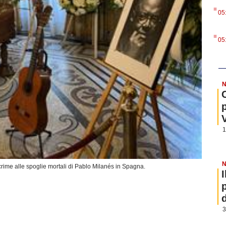
.
05
.
05
N
1
N
acrime alle spoglie mortali di Pablo Milanés in Spagna.
3