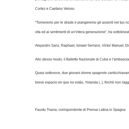
Cortez e Caetano Veloso.
“Torneremo per le strade e piangeremo gli assenti nel tuo 
vita ed ai sentimenti di un’intera generazione”, ha sottoline
Alejandro Sanz, Raphael, Ismael Serrano, Víctor Manuel, Di
Allo stesso modo, il Balletto Nazionale di Cuba e l’ambascia
Quasi sottovoce, due giovani donne spagnole canticchiavano
breve espacio en que no estás, Yolanda (..), finché non ragg
Fausto Triana, corrispondente di Prensa Latina in Spagna