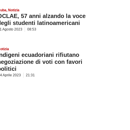
uba
,
Notizia
OCLAE, 57 anni alzando la voce
degli studenti latinoamericani
1 Agosto 2023
08:53
otizia
Indigeni ecuadoriani rifiutano
negoziazione di voti con favori
olitici
4 Aprile 2023
21:31