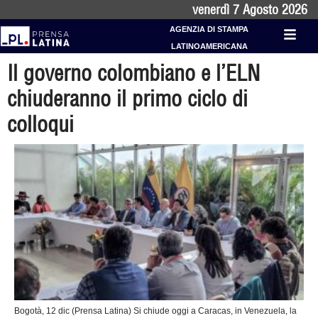
venerdì 7 Agosto 2026
AGENZIA DI STAMPA
LATINOAMERICANA
Il governo colombiano e l’ELN
chiuderanno il primo ciclo di
colloqui
Bogotà, 12 dic (Prensa Latina) Si chiude oggi a Caracas, in Venezuela, la