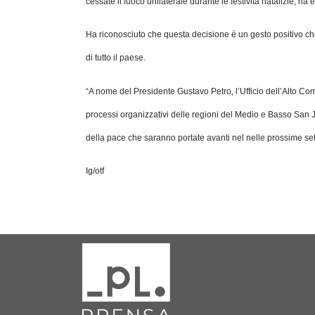
cessate il fuoco unilaterale durante le festività natalizie, h
Ha riconosciuto che questa decisione è un gesto positivo che 
di tutto il paese.
“A nome del Presidente Gustavo Petro, l’Ufficio dell’Alto C
processi organizzativi delle regioni del Medio e Basso San J
della pace che saranno portate avanti nel nelle prossime se
Ig/otf