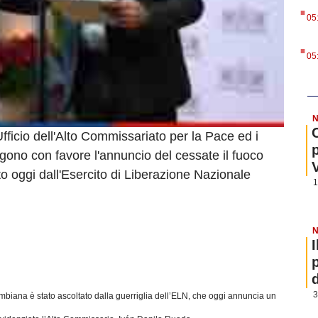
.
05
.
05
N
fficio dell'Alto Commissariato per la Pace ed i
no con favore l'annuncio del cessate il fuoco
tto oggi dall'Esercito di Liberazione Nazionale
1
N
3
ombiana è stato ascoltato dalla guerriglia dell’ELN, che oggi annuncia un