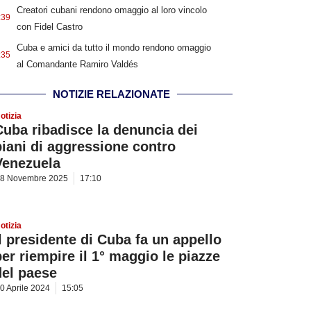
Creatori cubani rendono omaggio al loro vincolo
:39
con Fidel Castro
Cuba e amici da tutto il mondo rendono omaggio
:35
al Comandante Ramiro Valdés
NOTIZIE RELAZIONATE
otizia
Cuba ribadisce la denuncia dei
piani di aggressione contro
Venezuela
8 Novembre 2025
17:10
otizia
Il presidente di Cuba fa un appello
per riempire il 1° maggio le piazze
del paese
0 Aprile 2024
15:05