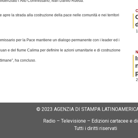
a evidenziato l’Alto Commissario, Iván Danilo Rueda.
C
apre la strada alla costruzione della pace nelle comunità e nei territori
1
ommissario per la Pace mantiene un dialogo permanente con i leader ed i
uan e del fiume Calima per definire le azioni umanitarie e di costruzione
N
ttimane”, ha concluso.
p
2
© 2023 AGENZIA DI STAMPA LATINOAMERICA
Radio – Televisione – Edizioni cartacee e dig
Tutti i diritti riservati