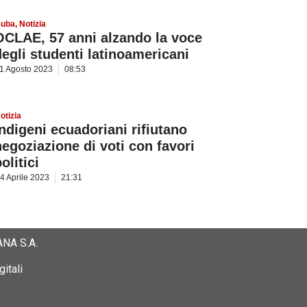
uba
,
Notizia
OCLAE, 57 anni alzando la voce
degli studenti latinoamericani
1 Agosto 2023
08:53
otizia
Indigeni ecuadoriani rifiutano
negoziazione di voti con favori
olitici
4 Aprile 2023
21:31
NA S.A.
itali