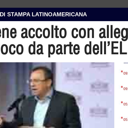
 DI STAMPA LATINOAMERICANA
ne accolto con alleg
fuoco da parte dell’E
.
09
.
09
.
05
.
05