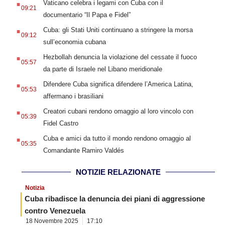
Vaticano celebra i legami con Cuba con il
09:21
documentario “Il Papa e Fidel”
.
Cuba: gli Stati Uniti continuano a stringere la morsa
09:12
sull’economia cubana
.
Hezbollah denuncia la violazione del cessate il fuoco
05:57
da parte di Israele nel Libano meridionale
.
Difendere Cuba significa difendere l’America Latina,
05:53
affermano i brasiliani
.
Creatori cubani rendono omaggio al loro vincolo con
05:39
Fidel Castro
.
Cuba e amici da tutto il mondo rendono omaggio al
05:35
Comandante Ramiro Valdés
NOTIZIE RELAZIONATE
Notizia
Cuba ribadisce la denuncia dei piani di aggressione
contro Venezuela
18 Novembre 2025
17:10