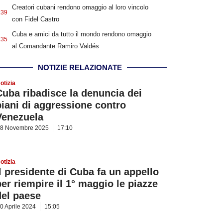
Creatori cubani rendono omaggio al loro vincolo
:39
con Fidel Castro
Cuba e amici da tutto il mondo rendono omaggio
:35
al Comandante Ramiro Valdés
NOTIZIE RELAZIONATE
otizia
Cuba ribadisce la denuncia dei
piani di aggressione contro
Venezuela
8 Novembre 2025
17:10
otizia
Il presidente di Cuba fa un appello
per riempire il 1° maggio le piazze
del paese
0 Aprile 2024
15:05