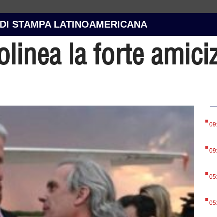
 DI STAMPA LATINOAMERICANA
olinea la forte amici
.
09
.
09
.
05
.
05