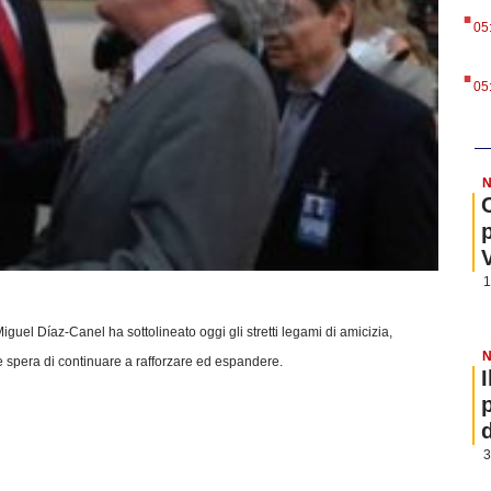
.
05
.
05
N
1
uel Díaz-Canel ha sottolineato oggi gli stretti legami di amicizia,
N
e spera di continuare a rafforzare ed espandere.
3