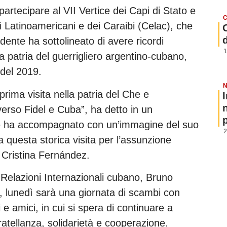
partecipare al VII Vertice dei Capi di Stato e
C
i Latinoamericani e dei Caraibi (Celac), che
dente ha sottolineato di avere ricordi
1
la patria del guerrigliero argentino-cubano,
del 2019.
N
prima visita nella patria del Che e
 verso Fidel e Cuba”, ha detto in un
p
he ha accompagnato con un’immagine del suo
2
 a questa storica visita per l’assunzione
 Cristina Fernández.
 Relazioni Internazionali cubano, Bruno
r, lunedì sarà una giornata di scambi con
i e amici, in cui si spera di continuare a
fratellanza, solidarietà e cooperazione.