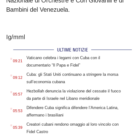
Nazionale di Orchestre e Cori Giovanili e di
Bambini del Venezuela.
Ig/mml
ULTIME NOTIZIE
.
Vaticano celebra i legami con Cuba con il
09:21
documentario “Il Papa e Fidel”
.
Cuba: gli Stati Uniti continuano a stringere la morsa
09:12
sull’economia cubana
.
Hezbollah denuncia la violazione del cessate il fuoco
05:57
da parte di Israele nel Libano meridionale
.
Difendere Cuba significa difendere l’America Latina,
05:53
affermano i brasiliani
.
Creatori cubani rendono omaggio al loro vincolo con
05:39
Fidel Castro