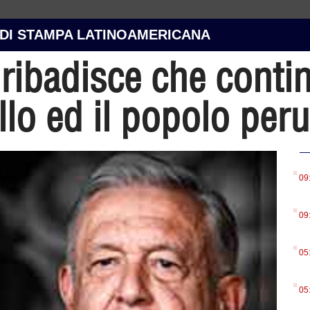
 DI STAMPA LATINOAMERICANA
ribadisce che conti
llo ed il popolo per
.
09
.
09
.
05
.
05