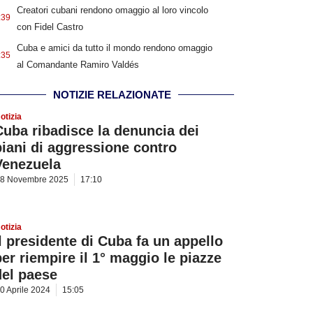
Creatori cubani rendono omaggio al loro vincolo
:39
con Fidel Castro
Cuba e amici da tutto il mondo rendono omaggio
:35
al Comandante Ramiro Valdés
NOTIZIE RELAZIONATE
otizia
Cuba ribadisce la denuncia dei
piani di aggressione contro
Venezuela
8 Novembre 2025
17:10
otizia
Il presidente di Cuba fa un appello
per riempire il 1° maggio le piazze
del paese
0 Aprile 2024
15:05