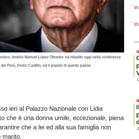
.
05
.
05
N
 Messico, Andrés Manuel López Obrador, ha ribadito oggi nella conferenza
del Perù, Pedro Castillo, ed il popolo di questo paese.
1
N
so ieri al Palazzo Nazionale con Lidia
etto che è una donna umile, eccezionale, piena
rantire che a lei ed alla sua famiglia non
3
 marito.