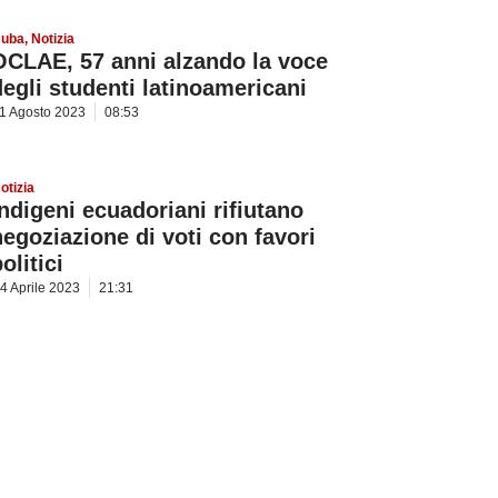
uba
,
Notizia
OCLAE, 57 anni alzando la voce
degli studenti latinoamericani
1 Agosto 2023
08:53
otizia
Indigeni ecuadoriani rifiutano
negoziazione di voti con favori
olitici
4 Aprile 2023
21:31