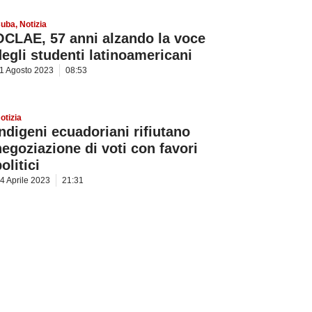
uba
,
Notizia
OCLAE, 57 anni alzando la voce
degli studenti latinoamericani
1 Agosto 2023
08:53
otizia
Indigeni ecuadoriani rifiutano
negoziazione di voti con favori
olitici
4 Aprile 2023
21:31