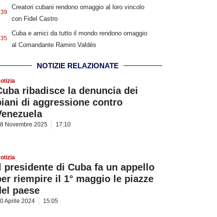
Creatori cubani rendono omaggio al loro vincolo
:39
con Fidel Castro
Cuba e amici da tutto il mondo rendono omaggio
:35
al Comandante Ramiro Valdés
NOTIZIE RELAZIONATE
otizia
Cuba ribadisce la denuncia dei
piani di aggressione contro
Venezuela
8 Novembre 2025
17:10
otizia
Il presidente di Cuba fa un appello
per riempire il 1° maggio le piazze
del paese
0 Aprile 2024
15:05