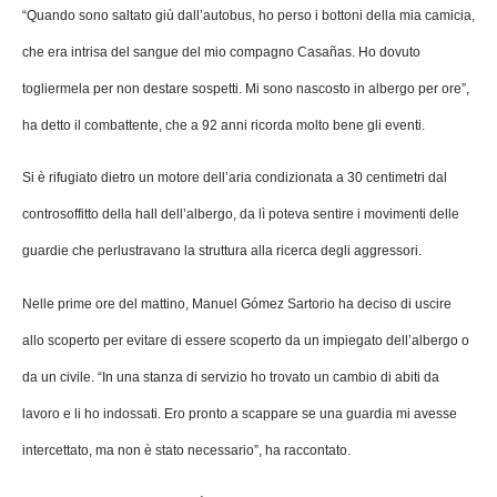
“Quando sono saltato giù dall’autobus, ho perso i bottoni della mia camicia,
che era intrisa del sangue del mio compagno Casañas. Ho dovuto
togliermela per non destare sospetti. Mi sono nascosto in albergo per ore”,
ha detto il combattente, che a 92 anni ricorda molto bene gli eventi.
Si è rifugiato dietro un motore dell’aria condizionata a 30 centimetri dal
controsoffitto della hall dell’albergo, da lì poteva sentire i movimenti delle
guardie che perlustravano la struttura alla ricerca degli aggressori.
Nelle prime ore del mattino, Manuel Gómez Sartorio ha deciso di uscire
allo scoperto per evitare di essere scoperto da un impiegato dell’albergo o
da un civile. “In una stanza di servizio ho trovato un cambio di abiti da
lavoro e li ho indossati. Ero pronto a scappare se una guardia mi avesse
intercettato, ma non è stato necessario”, ha raccontato.