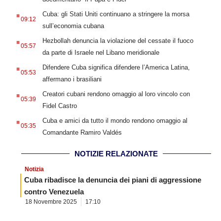
.
Cuba: gli Stati Uniti continuano a stringere la morsa
09:12
sull’economia cubana
.
Hezbollah denuncia la violazione del cessate il fuoco
05:57
da parte di Israele nel Libano meridionale
.
Difendere Cuba significa difendere l’America Latina,
05:53
affermano i brasiliani
.
Creatori cubani rendono omaggio al loro vincolo con
05:39
Fidel Castro
.
Cuba e amici da tutto il mondo rendono omaggio al
05:35
Comandante Ramiro Valdés
NOTIZIE RELAZIONATE
Notizia
Cuba ribadisce la denuncia dei piani di aggressione
contro Venezuela
18 Novembre 2025
17:10