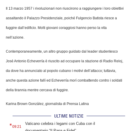
Il 13 marzo 1957 i rivoluzionari non riuscirono a raggiungere i loro obiettivi
assaltando il Palazzo Presidenziale, poiché Fulgencio Batista riesce a
fuggire dall’edificio. Molti giovani coraggiosi hanno perso la vita
nell’azione.
Contemporaneamente, un altro gruppo guidato dal leader studentesco
José Antonio Echeverría è riuscito ad occupare la stazione di Radio Reloj,
da dove ha annunciato al popolo cubano i motivi dell’attacco; tuttavia,
anche questa azione fallì ed Echeverría morì combattendo contro i soldati
della tirannia mentre cercava di fuggire.
Karina Brown González, giornalista di Prensa Latina
ULTIME NOTIZIE
.
Vaticano celebra i legami con Cuba con il
09:21
documentario “Il Papa e Fidel”