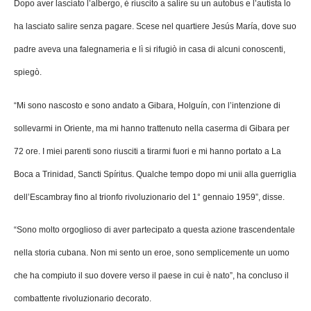
Dopo aver lasciato l’albergo, è riuscito a salire su un autobus e l’autista lo
ha lasciato salire senza pagare. Scese nel quartiere Jesús María, dove suo
padre aveva una falegnameria e lì si rifugiò in casa di alcuni conoscenti,
spiegò.
“Mi sono nascosto e sono andato a Gibara, Holguín, con l’intenzione di
sollevarmi in Oriente, ma mi hanno trattenuto nella caserma di Gibara per
72 ore. I miei parenti sono riusciti a tirarmi fuori e mi hanno portato a La
Boca a Trinidad, Sancti Spíritus. Qualche tempo dopo mi unii alla guerriglia
dell’Escambray fino al trionfo rivoluzionario del 1° gennaio 1959”, disse.
“Sono molto orgoglioso di aver partecipato a questa azione trascendentale
nella storia cubana. Non mi sento un eroe, sono semplicemente un uomo
che ha compiuto il suo dovere verso il paese in cui è nato”, ha concluso il
combattente rivoluzionario decorato.