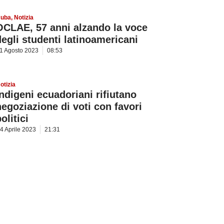
uba
,
Notizia
OCLAE, 57 anni alzando la voce
degli studenti latinoamericani
1 Agosto 2023
08:53
otizia
Indigeni ecuadoriani rifiutano
negoziazione di voti con favori
olitici
4 Aprile 2023
21:31