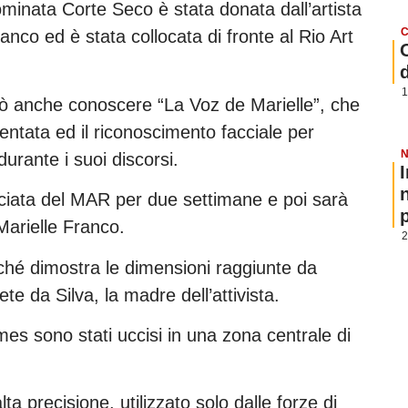
ominata Corte Seco è stata donata dall’artista
C
ranco ed è stata collocata di fronte al Rio Art
1
può anche conoscere “La Voz de Marielle”, che
mentata ed il riconoscimento facciale per
N
urante i suoi discorsi.
ciata del MAR per due settimane e poi sarà
p
 Marielle Franco.
2
rché dimostra le dimensioni raggiunte da
te da Silva, la madre dell’attivista.
es sono stati uccisi in una zona centrale di
ta precisione, utilizzato solo dalle forze di