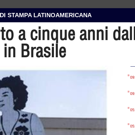
 DI STAMPA LATINOAMERICANA
uto a cinque anni dal
 in Brasile
.
09
.
09
.
05
.
05