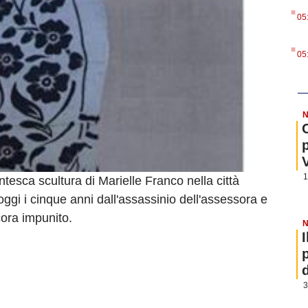
.
05
.
05
N
1
tesca scultura di Marielle Franco nella città
oggi i cinque anni dall'assassinio dell'assessora e
cora impunito.
N
3