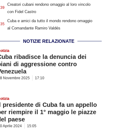
Creatori cubani rendono omaggio al loro vincolo
:39
con Fidel Castro
Cuba e amici da tutto il mondo rendono omaggio
:35
al Comandante Ramiro Valdés
NOTIZIE RELAZIONATE
otizia
Cuba ribadisce la denuncia dei
piani di aggressione contro
Venezuela
8 Novembre 2025
17:10
otizia
Il presidente di Cuba fa un appello
per riempire il 1° maggio le piazze
del paese
0 Aprile 2024
15:05