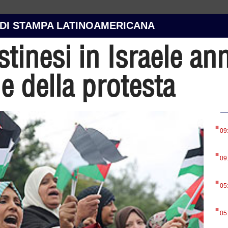
 DI STAMPA LATINOAMERICANA
estinesi in Israele a
ne della protesta
.
09
.
09
.
05
.
05