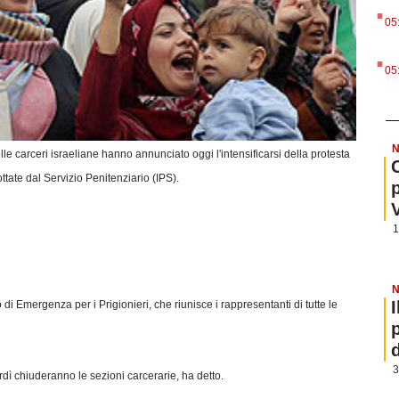
.
05
.
05
N
le carceri israeliane hanno annunciato oggi l'intensificarsi della protesta
ttate dal Servizio Penitenziario (IPS).
1
N
di Emergenza per i Prigionieri, che riunisce i rappresentanti di tutte le
3
 chiuderanno le sezioni carcerarie, ha detto.