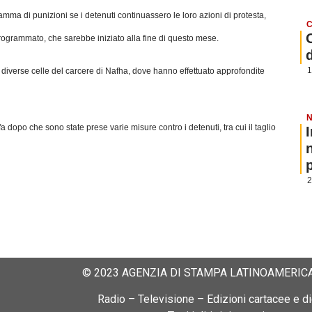
mma di punizioni se i detenuti continuassero le loro azioni di protesta,
C
grammato, che sarebbe iniziato alla fine di questo mese.
1
to diverse celle del carcere di Nafha, dove hanno effettuato approfondite
N
a dopo che sono state prese varie misure contro i detenuti, tra cui il taglio
p
2
© 2023 AGENZIA DI STAMPA LATINOAMERICA
Radio – Televisione – Edizioni cartacee e dig