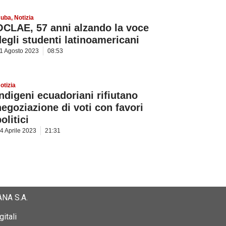
uba
,
Notizia
OCLAE, 57 anni alzando la voce
degli studenti latinoamericani
1 Agosto 2023
08:53
otizia
Indigeni ecuadoriani rifiutano
negoziazione di voti con favori
olitici
4 Aprile 2023
21:31
NA S.A.
itali