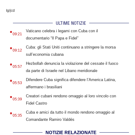
Ig/jcd
ULTIME NOTIZIE
.
Vaticano celebra i legami con Cuba con il
09:21
documentario “Il Papa e Fidel”
.
Cuba: gli Stati Uniti continuano a stringere la morsa
09:12
sull’economia cubana
.
Hezbollah denuncia la violazione del cessate il fuoco
05:57
da parte di Israele nel Libano meridionale
.
Difendere Cuba significa difendere l’America Latina,
05:53
affermano i brasiliani
.
Creatori cubani rendono omaggio al loro vincolo con
05:39
Fidel Castro
.
Cuba e amici da tutto il mondo rendono omaggio al
05:35
Comandante Ramiro Valdés
NOTIZIE RELAZIONATE