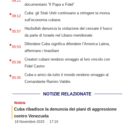
09:21
documentario “Il Papa e Fidel”
.
Cuba: gli Stati Uniti continuano a stringere la morsa
09:12
sull’economia cubana
.
Hezbollah denuncia la violazione del cessate il fuoco
05:57
da parte di Israele nel Libano meridionale
.
Difendere Cuba significa difendere l’America Latina,
05:53
affermano i brasiliani
.
Creatori cubani rendono omaggio al loro vincolo con
05:39
Fidel Castro
.
Cuba e amici da tutto il mondo rendono omaggio al
05:35
Comandante Ramiro Valdés
NOTIZIE RELAZIONATE
Notizia
Cuba ribadisce la denuncia dei piani di aggressione
contro Venezuela
18 Novembre 2025
17:10