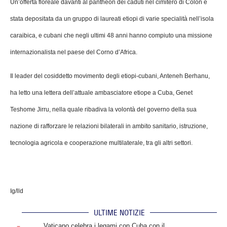
Un’offerta floreale davanti al pantheon dei caduti nel cimitero di Colón è
stata depositata da un gruppo di laureati etiopi di varie specialità nell’isola
caraibica, e cubani che negli ultimi 48 anni hanno compiuto una missione
internazionalista nel paese del Corno d’Africa.
Il leader del cosiddetto movimento degli etiopi-cubani, Anteneh Berhanu,
ha letto una lettera dell’attuale ambasciatore etiope a Cuba, Genet
Teshome Jirru, nella quale ribadiva la volontà del governo della sua
nazione di rafforzare le relazioni bilaterali in ambito sanitario, istruzione,
tecnologia agricola e cooperazione multilaterale, tra gli altri settori.
Ig/lld
ULTIME NOTIZIE
.
Vaticano celebra i legami con Cuba con il