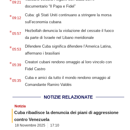
09:21
documentario “Il Papa e Fidel”
.
Cuba: gli Stati Uniti continuano a stringere la morsa
09:12
sull’economia cubana
.
Hezbollah denuncia la violazione del cessate il fuoco
05:57
da parte di Israele nel Libano meridionale
.
Difendere Cuba significa difendere l’America Latina,
05:53
affermano i brasiliani
.
Creatori cubani rendono omaggio al loro vincolo con
05:39
Fidel Castro
.
Cuba e amici da tutto il mondo rendono omaggio al
05:35
Comandante Ramiro Valdés
NOTIZIE RELAZIONATE
Notizia
Cuba ribadisce la denuncia dei piani di aggressione
contro Venezuela
18 Novembre 2025
17:10