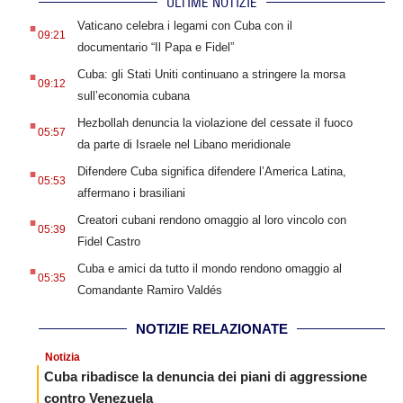
ULTIME NOTIZIE
.
Vaticano celebra i legami con Cuba con il
09:21
documentario “Il Papa e Fidel”
.
Cuba: gli Stati Uniti continuano a stringere la morsa
09:12
sull’economia cubana
.
Hezbollah denuncia la violazione del cessate il fuoco
05:57
da parte di Israele nel Libano meridionale
.
Difendere Cuba significa difendere l’America Latina,
05:53
affermano i brasiliani
.
Creatori cubani rendono omaggio al loro vincolo con
05:39
Fidel Castro
.
Cuba e amici da tutto il mondo rendono omaggio al
05:35
Comandante Ramiro Valdés
NOTIZIE RELAZIONATE
Notizia
Cuba ribadisce la denuncia dei piani di aggressione
contro Venezuela