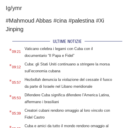
Ig/ymr
#Mahmoud Abbas #cina #palestina #Xi
Jinping
ULTIME NOTIZIE
.
Vaticano celebra i legami con Cuba con il
09:21
documentario “Il Papa e Fidel”
.
Cuba: gli Stati Uniti continuano a stringere la morsa
09:12
sull’economia cubana
.
Hezbollah denuncia la violazione del cessate il fuoco
05:57
da parte di Israele nel Libano meridionale
.
Difendere Cuba significa difendere l’America Latina,
05:53
affermano i brasiliani
.
Creatori cubani rendono omaggio al loro vincolo con
05:39
Fidel Castro
.
Cuba e amici da tutto il mondo rendono omaggio al