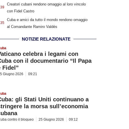
Creatori cubani rendono omaggio al loro vincolo
:39
con Fidel Castro
Cuba e amici da tutto il mondo rendono omaggio
:35
al Comandante Ramiro Valdés
NOTIZIE RELAZIONATE
uba
Vaticano celebra i legami con
Cuba con il documentario “Il Papa
e Fidel”
5 Giugno 2026
09:21
uba
Cuba: gli Stati Uniti continuano a
stringere la morsa sull’economia
cubana
uba contro il bloqueo
25 Giugno 2026
09:12