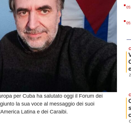
.
05
.
05
C
2
Europa per Cuba ha salutato oggi il Forum dei
C
ggiunto la sua voce al messaggio dei suoi
l'America Latina e dei Caraibi.
C