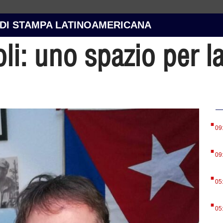
 DI STAMPA LATINOAMERICANA
i: uno spazio per la
.
09
.
09
.
05
.
05